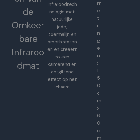
m
infraroodtech
de
e
nologie met
t
natuurlijke
Omkeer
i
jade,
n
toermalijn en
bare
g
amethiststen
e
Infraroo
en en creëert
n
zo een
dmat
:
kalmerend en
1
ontgiftend
5
effect op het
0
lichaam.
c
m
x
6
0
c
m