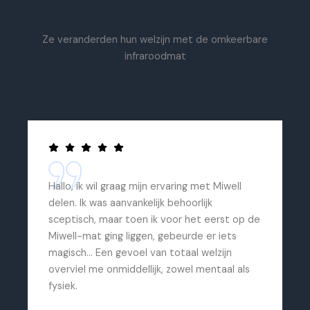
Ze veranderden hun welzijn met de omkeerbare
infraroodmat
Hallo, ik wil graag mijn ervaring met Miwell
delen. Ik was aanvankelijk behoorlijk
sceptisch, maar toen ik voor het eerst op de
Miwell-mat ging liggen, gebeurde er iets
magisch... Een gevoel van totaal welzijn
overviel me onmiddellijk, zowel mentaal als
fysiek.