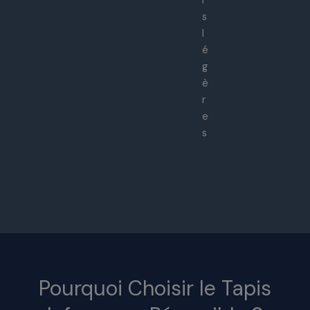
r
s
l
é
g
è
r
e
s
Pourquoi Choisir le Tapis