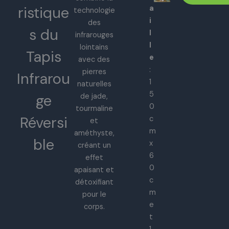
ristique
a
technologie
i
des
s du
l
infrarouges
l
lointains
Tapis
e
avec des
:
pierres
Infrarou
1
naturelles
5
ge
de jade,
0
tourmaline
Réversi
c
et
m
améthyste,
ble
x
créant un
6
effet
0
apaisant et
c
détoxifiant
m
pour le
e
corps.
t