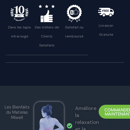
Livraison
Dans les tapis
Des milliers de
Satisfait ou
Gratuite
infrarouge
Clients
remboursé
Satisfaits
Les Bienfaits
Améliore
COMMANDE
du Matelas
MAINTENAN
la
Miwell
relaxation
et la