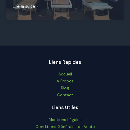
Mode
Lire la suite »
d’emploi
du
Tapis
Infrarouge
Miwell
Liens Rapides
Accueil
À Propos
Blog
Contact
Liens Utiles
Mentions Légales
Conditions Générales de Vente